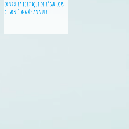
contre la politique de l’eau lors
Nationales - 2 jeunes des Hauts-
de son Congrès annuel
de-France sur le podium !