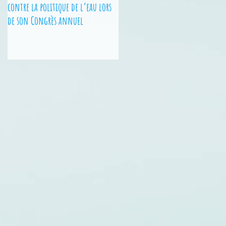
contre la politique de l’eau lors
Nationales - 2 jeunes des Hauts-
de son Congrès annuel
de-France sur le podium !