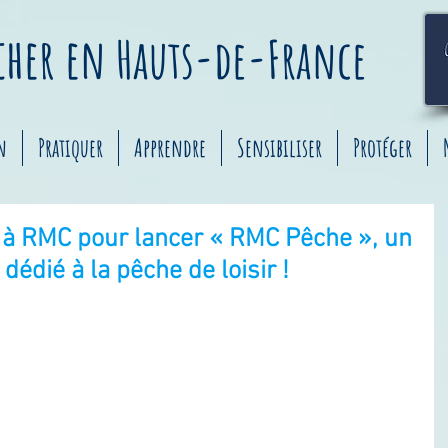
êcher
en
Hauts-de-France
n
Pratiquer
Apprendre
Sensibiliser
Protéger
 à RMC pour lancer « RMC Pêche », un
édié à la pêche de loisir !