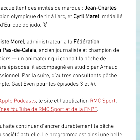
ccueillent des invités de marque : 
Jean-Charles 
ion olympique de tir à l'arc, et 
Cyril Maret
, médaillé 
d'Europe de judo. 🏅
iste Morel
, administrateur à la 
Fédération 
 Pas-de-Calais
, ancien journaliste et champion de 
iers — un animateur qui connaît la pêche de 
miers épisodes, il accompagné en studio par Arnaud 
ssionnel. Par la suite, d’autres consultants pêche 
ple, Gaël Even pour les épisodes 3 et 4).
Apple Podcasts
, le site et l'application 
RMC Sport
. 
înes YouTube de RMC Sport et de la FNPF
.
haite continuer d’ancrer durablement la pêche 
a société actuelle. Le
programme est ainsi une belle 