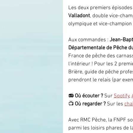
Les deux premiers épisodes a
Valladont
, double vice-champ
olympique et vice-champion 
Aux commandes : 
Jean-Bapt
Départementale de Pêche du
France de pêche des carnass
l'intérieur ! Pour les 2 pre
Brière, guide de pêche profe
prendront le relais (par exem
📻 
Où écouter ?
 Sur 
Spotify
, 
📺 
Où regarder ?
 Sur les 
cha
Avec RMC Pêche, la FNPF sou
parmi les loisirs phares de l