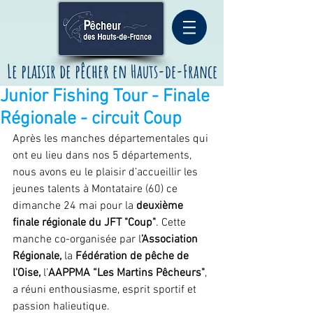
Le plaisir de pêcher
en
Hauts-de-France
Junior Fishing Tour - Finale
Régionale - circuit Coup
Après les manches départementales qui 
ont eu lieu dans nos 5 départements, 
nous avons eu le plaisir d’accueillir les 
jeunes talents à Montataire (60) ce 
dimanche 24 mai pour la 
deuxième 
finale régionale du JFT "Coup"
. Cette 
manche co-organisée par l
’Association 
Régionale, 
la 
Fédération de pêche de 
l'Oise,
 l’
AAPPMA “Les Martins Pêcheurs"
, 
a réuni enthousiasme, esprit sportif et 
passion halieutique.