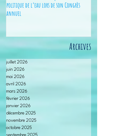
politique de l’eau lors de son Congrès
2 jeunes des Hauts-de-
annuel
!
Archives
juillet 2026
juin 2026
mai 2026
avril 2026
mars 2026
février 2026
janvier 2026
décembre 2025
novembre 2025
octobre 2025
septembre 2025