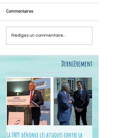
Commentaires
Rédigez un commentaire...
Dernièrement
La FNPF dénonce les attaques contre la
Junior Fishing Tour - 