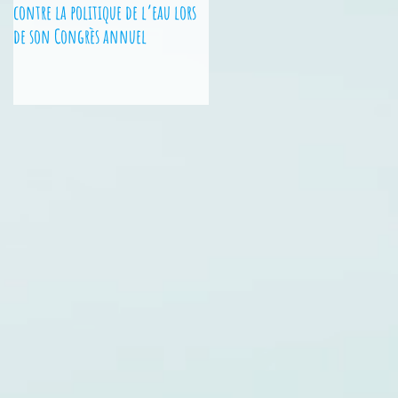
contre la politique de l’eau lors
Nationales - 2 jeunes des Hauts-
de son Congrès annuel
de-France sur le podium !