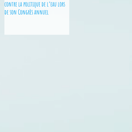
contre la politique de l’eau lors
Nationales - 2 jeunes des Hauts-
de son Congrès annuel
de-France sur le podium !