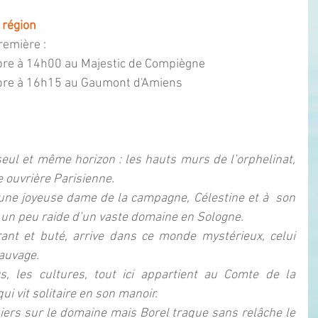
 région
remière :
ptembre à 14h00 au Majestic de Compiègne
eptembre à 16h15 au Gaumont d'Amiens
eul et même horizon : les hauts murs de l’orphelinat, 
e ouvrière Parisienne.
à une joyeuse dame de la campagne, Célestine et à  son 
e un peu raide d’un vaste domaine en Sologne.
trant et buté, arrive dans ce monde mystérieux, celui 
sauvage.
s, les cultures, tout ici appartient au Comte de la 
ui vit solitaire en son manoir.
iers sur le domaine mais Borel traque sans relâche le 