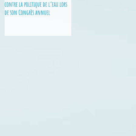
contre la politique de l’eau lors
Nationales - 2 jeunes des Hauts-
de son Congrès annuel
de-France sur le podium !