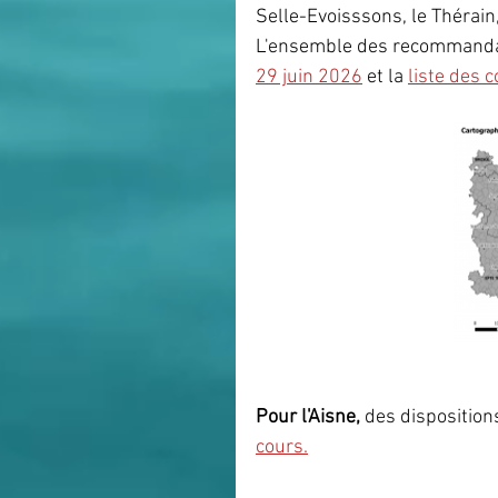
Selle-Evoisssons, le Thérain,
L'ensemble des recommandat
29 juin 2026
 et la 
liste des
Pour l'Aisne,
 des dispositions
cours.