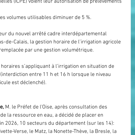
rielles (ICPE) voient leur autorisation de prélèvements 
t les volumes utilisables diminuer de 5 %.
gueur du nouvel arrêté cadre interdépartemental 
de-Calais, la gestion horaire de l’irrigation agricole 
 remplacée par une gestion volumétrique.
horaires s’appliquant à l’irrigation en situation de 
(interdiction entre 11 h et 16 h lorsque le niveau 
cule est déclenché).
e,
 M. le Préfet de l'Oise, après consultation des 
e la ressource en eau, a décidé de placer en 
uin 2026, 10 secteurs du département (sur les 14): 
vette-Verse, le Matz, la Nonette-Thève, la Bresle, la 